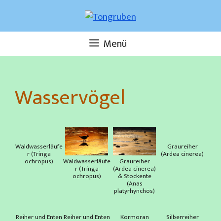
Zum
Inhalt
springen
Menü
Wasservögel
Waldwasserläufe
Graureiher
r (Tringa
(Ardea cinerea)
Waldwasserläufe
Graureiher
ochropus)
r (Tringa
(Ardea cinerea)
ochropus)
& Stockente
(Anas
platyrhynchos)
Reiher und Enten
Reiher und Enten
Kormoran
Silberreiher