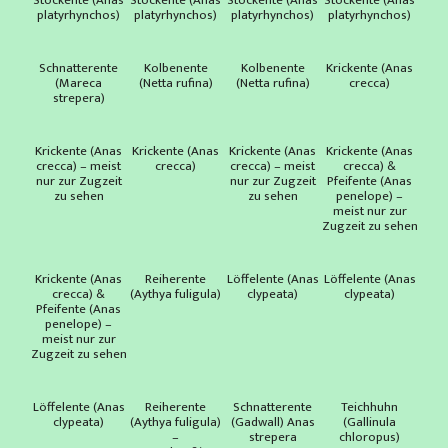
Stockente (Anas
Stockente (Anas
Stockente (Anas
Stockente (Anas
platyrhynchos)
platyrhynchos)
platyrhynchos)
platyrhynchos)
Schnatterente
Kolbenente
Kolbenente
Krickente (Anas
(Mareca
(Netta rufina)
(Netta rufina)
crecca)
strepera)
Krickente (Anas
Krickente (Anas
Krickente (Anas
Krickente (Anas
crecca) – meist
crecca)
crecca) – meist
crecca) &
nur zur Zugzeit
nur zur Zugzeit
Pfeifente (Anas
zu sehen
zu sehen
penelope) –
meist nur zur
Zugzeit zu sehen
Krickente (Anas
Reiherente
Löffelente (Anas
Löffelente (Anas
crecca) &
(Aythya fuligula)
clypeata)
clypeata)
Pfeifente (Anas
penelope) –
meist nur zur
Zugzeit zu sehen
Löffelente (Anas
Reiherente
Schnatterente
Teichhuhn
clypeata)
(Aythya fuligula)
(Gadwall) Anas
(Gallinula
–
strepera
chloropus)