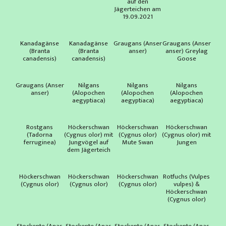
auf den
Jägerteichen am
19.09.2021
Kanadagänse
Kanadagänse
Graugans (Anser
Graugans (Anser
(Branta
(Branta
anser)
anser) Greylag
canadensis)
canadensis)
Goose
Graugans (Anser
Nilgans
Nilgans
Nilgans
anser)
(Alopochen
(Alopochen
(Alopochen
aegyptiaca)
aegyptiaca)
aegyptiaca)
Rostgans
Höckerschwan
Höckerschwan
Höckerschwan
(Tadorna
(Cygnus olor) mit
(Cygnus olor)
(Cygnus olor) mit
ferruginea)
Jungvögel auf
Mute Swan
Jungen
dem Jägerteich
Höckerschwan
Höckerschwan
Höckerschwan
Rotfuchs (Vulpes
(Cygnus olor)
(Cygnus olor)
(Cygnus olor)
vulpes) &
Höckerschwan
(Cygnus olor)