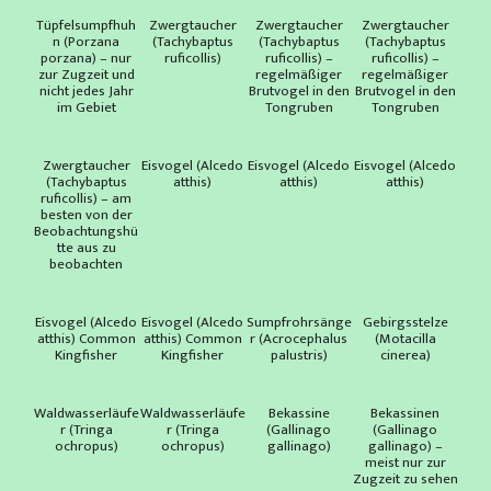
Tüpfelsumpfhuh
Zwergtaucher
Zwergtaucher
Zwergtaucher
n (Porzana
(Tachybaptus
(Tachybaptus
(Tachybaptus
porzana) – nur
ruficollis)
ruficollis) –
ruficollis) –
zur Zugzeit und
regelmäßiger
regelmäßiger
nicht jedes Jahr
Brutvogel in den
Brutvogel in den
im Gebiet
Tongruben
Tongruben
Zwergtaucher
Eisvogel (Alcedo
Eisvogel (Alcedo
Eisvogel (Alcedo
(Tachybaptus
atthis)
atthis)
atthis)
ruficollis) – am
besten von der
Beobachtungshü
tte aus zu
beobachten
Eisvogel (Alcedo
Eisvogel (Alcedo
Sumpfrohrsänge
Gebirgsstelze
atthis) Common
atthis) Common
r (Acrocephalus
(Motacilla
Kingfisher
Kingfisher
palustris)
cinerea)
Waldwasserläufe
Waldwasserläufe
Bekassine
Bekassinen
r (Tringa
r (Tringa
(Gallinago
(Gallinago
ochropus)
ochropus)
gallinago)
gallinago) –
meist nur zur
Zugzeit zu sehen