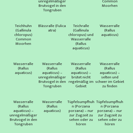
unregelmäßiger
Common
Brutvogel in den
Moorhen
Tongruben
Teichhuhn
Blässralle (Fulica
Teichralle
Wasserralle
(Gallinula
atra)
(Gallinula
(Rallus
chloropus)
chloropus) und
aquaticus)
Common
Wasserralle
Moorhen
(Rallus
aquaticus)
Wasserralle
Wasserralle
Wasserralle
Wasserralle
(Rallus
(Rallus
(Rallus
(Rallus
aquaticus)
aquaticus) –
aquaticus) –
aquaticus) –
unregelmäßiger
brütet nicht
selten und
Brutvogel in den
regelmäßig im
schwer im Gebiet
Tongruben
Gebiet
zu finden
Wasserralle
Wasserralle
Tüpfelsumpfhuh
Tüpfelsumpfhuh
(Rallus
(Rallus
n (Porzana
n (Porzana
aquaticus) –
aquaticus)
porzana) – nur
porzana) – nur
unregelmäßiger
zur Zugzeit zu
zur Zugzeit zu
Brutvogel in den
sehen oder zu
sehen oder zu
Tongruben
hören
hören