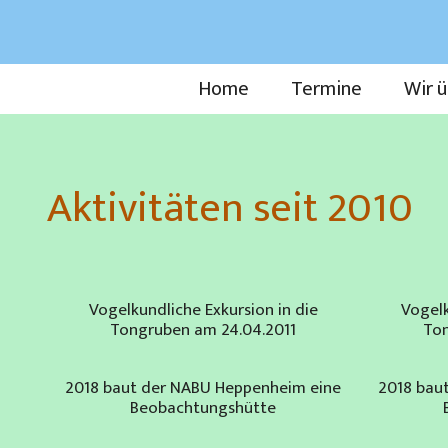
Zum
Inhalt
springen
Home
Termine
Wir ü
Aktivitäten seit 2010
Vogelkundliche Exkursion in die
Vogelk
Tongruben am 24.04.2011
Ton
2018 baut der NABU Heppenheim eine
2018 bau
Beobachtungshütte