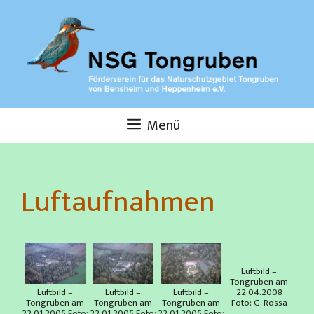
Zum
Inhalt
springen
Menü
Luftaufnahmen
Luftbild –
Tongruben am
Luftbild –
Luftbild –
Luftbild –
22.04.2008
Tongruben am
Tongruben am
Tongruben am
Foto: G. Rossa
22.01.2005 Foto:
22.01.2005 Foto:
22.01.2005 Foto: